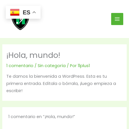
Ir
Mai
al
ES
Men
contenido
¡Hola, mundo!
1 comentario
/
Sin categoría
/ Por
11plus1
Te damos la bienvenida a WordPress. Esta es tu
primera entrada. Edítala o bórrala, ¡luego empieza a
escribir!
1 comentario en “¡Hola, mundo!”